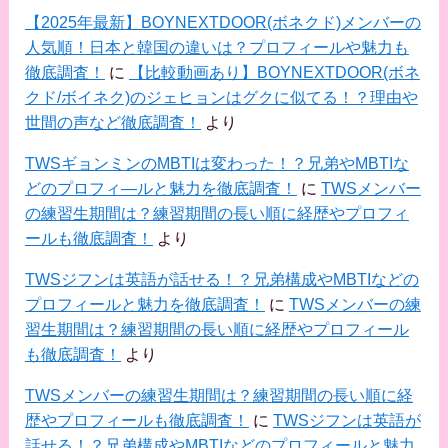
【2025年最新】BOYNEXTDOOR(ボネクド)メンバーの
人気順！日本と韓国の違いは？プロフィールや魅力も
徹底調査！
に
【比較動画あり】BOYNEXTDOOR(ボネ
クド/ボイネク)のジェヒョンはグクに似てる！？理由や
世間の声など徹底調査！
より
TWSギョンミンのMBTIは変わった！？兄弟やMBTIな
どのプロフィ―ルと魅力を徹底調査！
に
TWSメンバー
の練習生期間は？練習期間の長い順に経歴やプロフィ
ールも徹底調査！
より
TWSジフンは英語が話せる！？兄弟構成やMBTIなどの
プロフィールと魅力を徹底調査！
に
TWSメンバーの練
習生期間は？練習期間の長い順に経歴やプロフィール
も徹底調査！
より
TWSメンバーの練習生期間は？練習期間の長い順に経
歴やプロフィールも徹底調査！
に
TWSジフンは英語が
話せる！？兄弟構成やMBTIなどのプロフィールと魅力