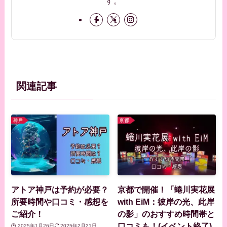
す。
関連記事
アトア神戸は予約が必要？
京都で開催！「蜷川実花展
所要時間や口コミ・感想を
with EiM：彼岸の光、此岸
ご紹介！
の影」のおすすめ時間帯と
口コミも！(イベント終了)
2025年1月26日
2025年2月21日