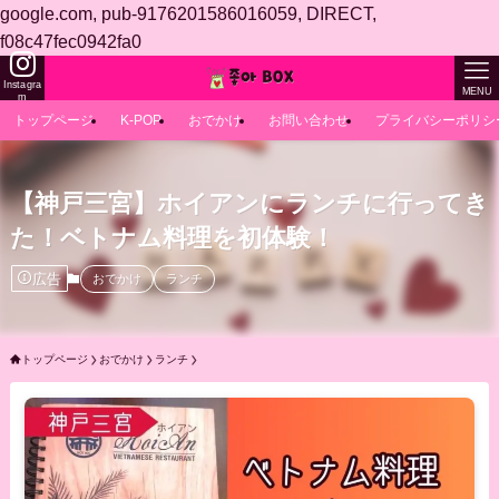
google.com, pub-9176201586016059, DIRECT,
f08c47fec0942fa0
Instagra
MENU
m
トップページ
K-POP
おでかけ
お問い合わせ
プライバシーポリシ
【神戸三宮】ホイアンにランチに行ってき
た！ベトナム料理を初体験！
広告
おでかけ
ランチ
トップページ
おでかけ
ランチ