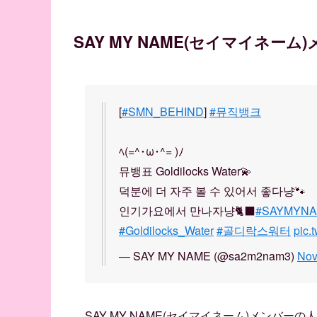
SAY MY NAME(セイマイネー
[
#SMN_BEHIND
]
#뮤직뱅크
ﾍ(=^･ω･^= )ﾉ
뮤뱅표 Goldilocks Water💫
덕분에 더 자주 볼 수 있어서 좋다냥🐾
인기가요에서 만나자냥🐈‍⬛
#SAYMYN
#Goldilocks_Water
#골디락스워터
pic.
— SAY MY NAME (@sa2m2nam3)
Nov
SAY MY NAME(セイマイネーム)メンバ