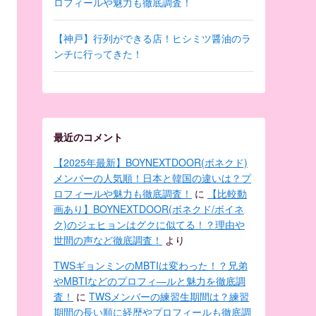
ロフィールや魅力も徹底調査！
【神戸】行列ができる店！ヒシミツ醤油のラ
ンチに行ってきた！
最近のコメント
【2025年最新】BOYNEXTDOOR(ボネクド)
メンバーの人気順！日本と韓国の違いは？プ
ロフィールや魅力も徹底調査！
に
【比較動
画あり】BOYNEXTDOOR(ボネクド/ボイネ
ク)のジェヒョンはグクに似てる！？理由や
世間の声など徹底調査！
より
TWSギョンミンのMBTIは変わった！？兄弟
やMBTIなどのプロフィ―ルと魅力を徹底調
査！
に
TWSメンバーの練習生期間は？練習
期間の長い順に経歴やプロフィールも徹底調