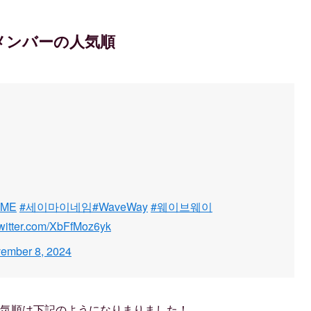
ム)メンバーの人気順
AME
#세이마이네임
#WaveWay
#웨이브웨이
twitter.com/XbFfMoz6yk
ember 8, 2024
ーの人気順は下記のようになりまりました！