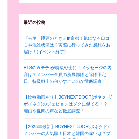
最近の投稿
『モネ 睡蓮のとき』in京都！気になる口コ
ミや混雑状況は？実際に行ってみた感想をお
届け！(イベント終了)
BTSのV(テテ)が特級戦士に！メッセージの内
容は？メンバー全員の所属部隊と除隊予定
日、特級戦士の何がすごいのか徹底調査！
【比較動画あり】BOYNEXTDOOR(ボネクド/
ボイネク)のジェヒョンはグクに似てる！？
理由や世間の声など徹底調査！
【2025年最新】BOYNEXTDOOR(ボネクド)
メンバーの人気順！日本と韓国の違いは？プ