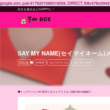
google.com, pub-9176201586016059, DIRECT, f08c47fec0942
好きを集めるとHAPPYに！
SAY MY NAME(セイマイネ
広告
K-POP
ヨジャアイドル
SAY MY NAME
トップページ
K-POP
ヨジャアイドル
SAY MY NAME