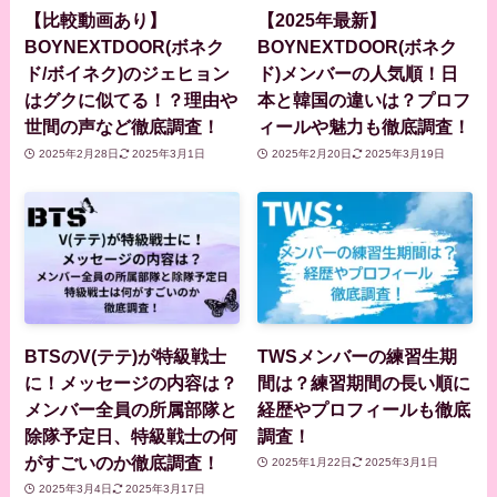
【比較動画あり】
【2025年最新】
BOYNEXTDOOR(ボネク
BOYNEXTDOOR(ボネク
ド/ボイネク)のジェヒョン
ド)メンバーの人気順！日
はグクに似てる！？理由や
本と韓国の違いは？プロフ
世間の声など徹底調査！
ィールや魅力も徹底調査！
2025年2月28日
2025年3月1日
2025年2月20日
2025年3月19日
BTSのV(テテ)が特級戦士
TWSメンバーの練習生期
に！メッセージの内容は？
間は？練習期間の長い順に
メンバー全員の所属部隊と
経歴やプロフィールも徹底
除隊予定日、特級戦士の何
調査！
がすごいのか徹底調査！
2025年1月22日
2025年3月1日
2025年3月4日
2025年3月17日