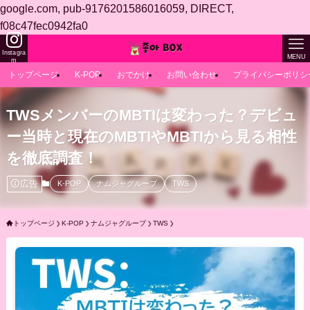
google.com, pub-9176201586016059, DIRECT,
f08c47fec0942fa0
Instagra
MENU
m
トップページ
K-POP
おでかけ
お問い合わせ
プライバシーポリシ
TWSメンバーのMBTIは変わった？デビュ
ー当時と現在のMBTIやMBTIから見る相性
を徹底調査！
広告
K-POP
ナムジャグループ
TWS
トップページ
K-POP
ナムジャグループ
TWS