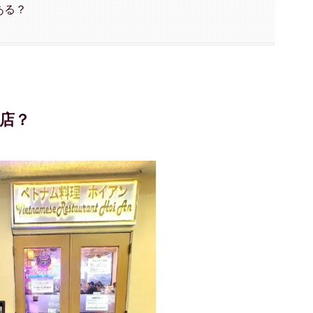
ある？
店？