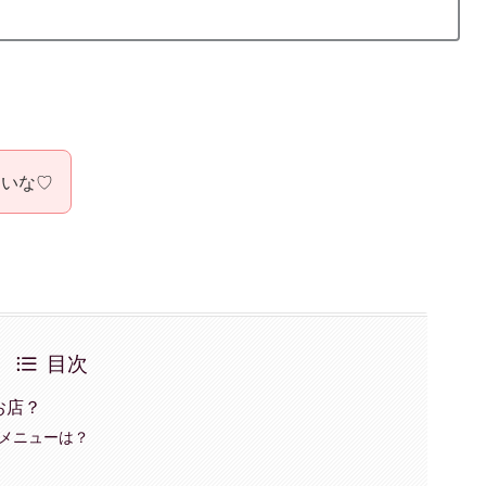
しいな♡
目次
お店？
メニューは？