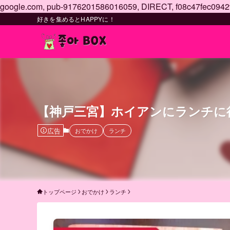
google.com, pub-9176201586016059, DIRECT, f08c47fec0942
好きを集めるとHAPPYに！
【神戸三宮】ホイアンにランチに
広告
おでかけ
ランチ
トップページ
おでかけ
ランチ