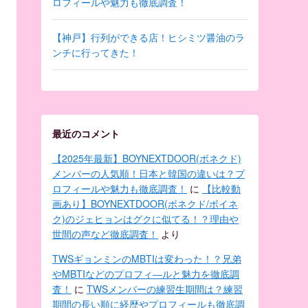
ロフィールや魅力も徹底調査！
【神戸】行列ができる店！ヒシミツ醤油のラ
ンチに行ってきた！
最近のコメント
【2025年最新】BOYNEXTDOOR(ボネクド)
メンバーの人気順！日本と韓国の違いは？プ
ロフィールや魅力も徹底調査！
に
【比較動
画あり】BOYNEXTDOOR(ボネクド/ボイネ
ク)のジェヒョンはグクに似てる！？理由や
世間の声など徹底調査！
より
TWSギョンミンのMBTIは変わった！？兄弟
やMBTIなどのプロフィ―ルと魅力を徹底調
査！
に
TWSメンバーの練習生期間は？練習
期間の長い順に経歴やプロフィールも徹底調