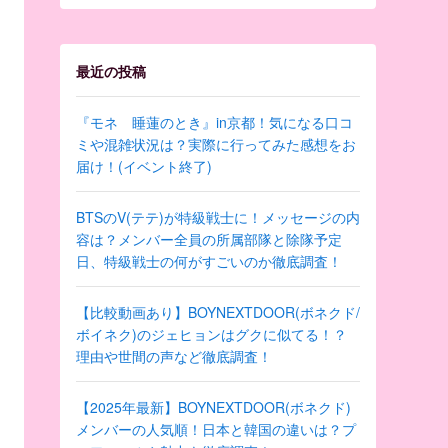
最近の投稿
『モネ 睡蓮のとき』in京都！気になる口コ
ミや混雑状況は？実際に行ってみた感想をお
届け！(イベント終了)
BTSのV(テテ)が特級戦士に！メッセージの内
容は？メンバー全員の所属部隊と除隊予定
日、特級戦士の何がすごいのか徹底調査！
【比較動画あり】BOYNEXTDOOR(ボネクド/
ボイネク)のジェヒョンはグクに似てる！？
理由や世間の声など徹底調査！
【2025年最新】BOYNEXTDOOR(ボネクド)
メンバーの人気順！日本と韓国の違いは？プ