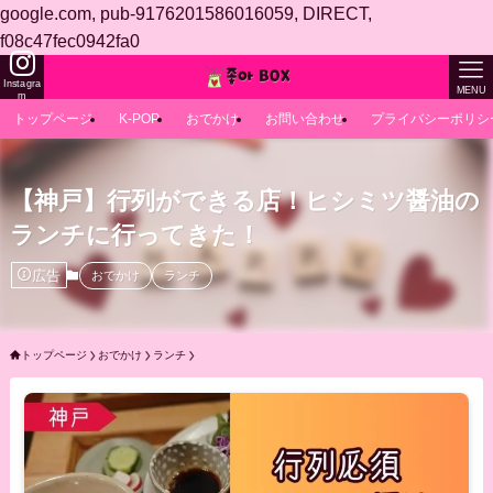
google.com, pub-9176201586016059, DIRECT,
f08c47fec0942fa0
Instagra
MENU
m
トップページ
K-POP
おでかけ
お問い合わせ
プライバシーポリシ
【神戸】行列ができる店！ヒシミツ醤油の
ランチに行ってきた！
広告
おでかけ
ランチ
トップページ
おでかけ
ランチ